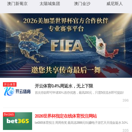
作者：
发布时间：
2026-06-02
来源：
访问量：
166
2026年5月22日，长江大学best365中国版官网博士研
究生崔子岳在石油科技大楼C201顺利完成学位论文答辩。
答辩委员会由校内外专家组成，中国地质大学（武汉）蔡
忠贤教授担任主席，成员包括中国地质大学（武汉）叶加
仁教授、中国地质调查局武汉地质调查中心张保民教授、
中国石油大学（华东）王艳忠教授、长江大学吴楠教授、
江山教授、孟江辉教授，王健任答辩秘书。
学位论文《鄂尔多斯盆地姬塬地区泥纹型页岩油储层
特征及富集机理》在导师王振奇教授的指导下，以姬塬地
区长7 段泥纹型页岩油储层为研究对象，依托 X 射线衍
射、有机碳测试、扫描电镜、高压压汞、核磁共振、分步
热解与抽提等实验，精细划分岩相、表征孔缝结构，定量
分析页岩含油性、原油赋存状态及可动性。研究兼具重要