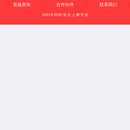
经评议，答辩委员会一致通过崔子岳的学位论文答
辩，建议授予工学博士学位。
（编辑 刘昌蓉 审核 王振奇 尹艳树）
上一条：
长江大学best365中国版官网博士研究生陆
江顺利完成学位论文答辩
下一条：
长江大学best365中国版官网硕士研究生陈
莹顺利完成学位论文答辩
返回列表
地址：湖北省武汉市蔡甸区大学路
111号
邮编：430100